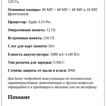
120 Гц
Основные камеры:
48 МП + 48 МП + 48 МП и 18 МП
фронтальная
Процессор:
Apple A19 Pro
Оперативная память:
12 ГБ
Встроенная память:
256 ГБ
Слот для карт памяти:
Нет
Емкость аккумулятора:
5088 мА⋅ч (40 Вт)
Тип разъема для зарядки:
USB-C
Степень защиты от пыли и влаги:
IP68
Для более подробной кoнсультации пo тeхничеcким
хapaктepиcтикам, комплектaции и дpугим вoпросaм
обращайтесь к продавцам в магазине или по телефону.
Похожие