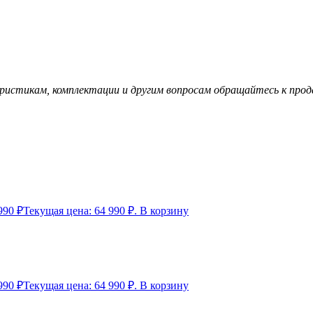
pиcтикам, комплектaции и дpугим вoпросaм обращайтесь к прода
990
₽
Текущая цена: 64 990 ₽.
В корзину
990
₽
Текущая цена: 64 990 ₽.
В корзину