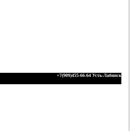
+7(909)455-66-64
Усть-Лабинск