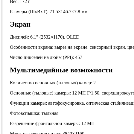
Вес: 172 г
Размеры (ШxВxТ): 71.5×146.7×7.8 мм
Экран
Дисплей: 6.1″ (2532×1170), OLED
Особенности экрана: вырез на экране, сенсорный экран, цв
Число пикселей на дюйм (PPI): 457
Мультимедийные возможности
Количество основных (тыловых) камер: 2
Основные (тыловые) камеры: 12 МП F/1.50, сверхширокоуг
Функции камеры: автофокусировка, оптическая стабилизаци
Фотовспышка: тыльная
Разрешение фронтальной камеры: 12 МП
Макс. разрешение видео: 3840×2160