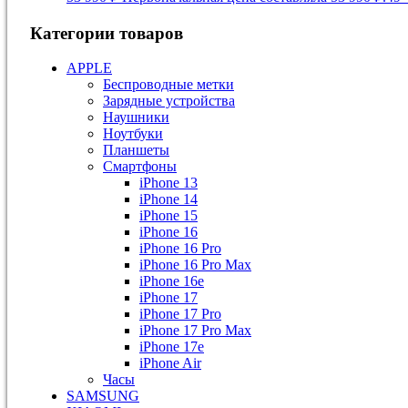
Категории товаров
APPLE
Беспроводные метки
Зарядные устройства
Наушники
Ноутбуки
Планшеты
Смартфоны
iPhone 13
iPhone 14
iPhone 15
iPhone 16
iPhone 16 Pro
iPhone 16 Pro Max
iPhone 16e
iPhone 17
iPhone 17 Pro
iPhone 17 Pro Max
iPhone 17e
iPhone Air
Часы
SAMSUNG