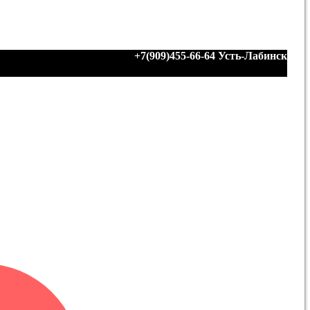
+7(909)455-66-64
Усть-Лабинск