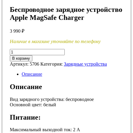
Беспроводное зарядное устройство
Apple MagSafe Charger
3 990
₽
Наличие в магазине уточняйте по телефону
Количество
товара
В корзину
Беспроводное
Артикул:
5706
Категория:
Зарядные устройства
зарядное
устройство
Описание
Apple
MagSafe
Описание
Charger
Вид зарядного устройства: беспроводное
Основной цвет: белый
Питание:
Максимальный выходной ток: 2 А