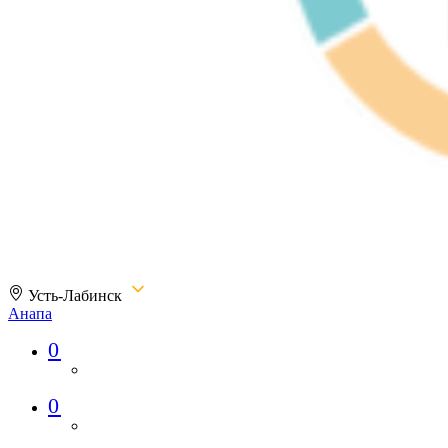
Усть-Лабинск
Анапа
0
Магазин «МОРЕФОН.РФ»
0