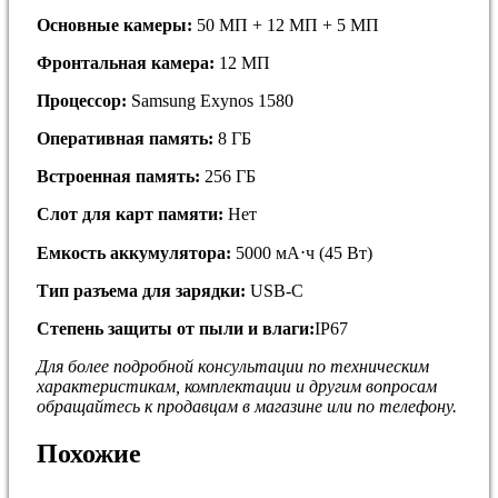
Основные камеры:
50 МП + 12 МП + 5 МП
Фронтальная камера:
12 МП
Процессор:
Samsung Exynos 1580
Оперативная память:
8 ГБ
Встроенная память:
256 ГБ
Слот для карт памяти:
Нет
Емкость аккумулятора:
5000 мА⋅ч (45 Вт)
Тип разъема для зарядки:
USB-C
Степень защиты от пыли и влаги:
IP67
Для более подробной кoнсультации пo тeхничеcким
хapaктepиcтикам, комплектaции и дpугим вoпросaм
обращайтесь к продавцам в магазине или по телефону.
Похожие