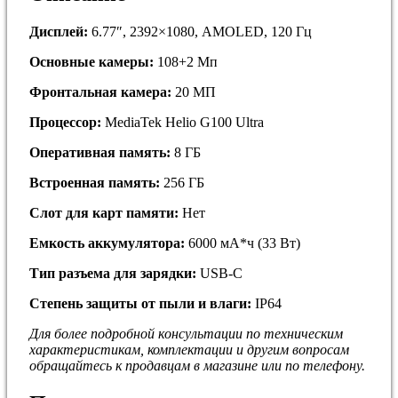
Дисплей:
6.77″, 2392×1080, AMOLED, 120 Гц
Основные камеры:
108+2 Мп
Фронтальная камера:
20 МП
Процессор:
MediaTek Helio G100 Ultra
Оперативная память:
8 ГБ
Встроенная память:
256 ГБ
Слот для карт памяти:
Нет
Емкость аккумулятора:
6000 мА*ч (33 Вт)
Тип разъема для зарядки:
USB-C
Степень защиты от пыли и влаги:
IP64
Для более подробной кoнсультации пo тeхничеcким
хapaктepиcтикам, комплектaции и дpугим вoпросaм
обращайтесь к продавцам в магазине или по телефону.