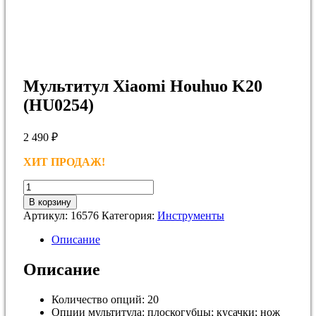
Мультитул Xiaomi Houhuo K20
(HU0254)
2 490
₽
ХИТ ПРОДАЖ!
Количество
товара
В корзину
Мультитул
Артикул:
16576
Категория:
Инструменты
Xiaomi
Houhuo
Описание
K20
(HU0254)
Описание
Количество опций:
20
Опции мультитула:
плоскогубцы; кусачки; нож